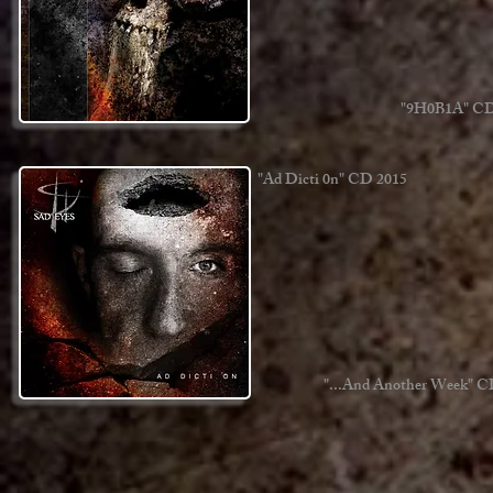
"9H0B1A" CD
"Ad Dicti 0n" CD 2015
"...And Another Week" C